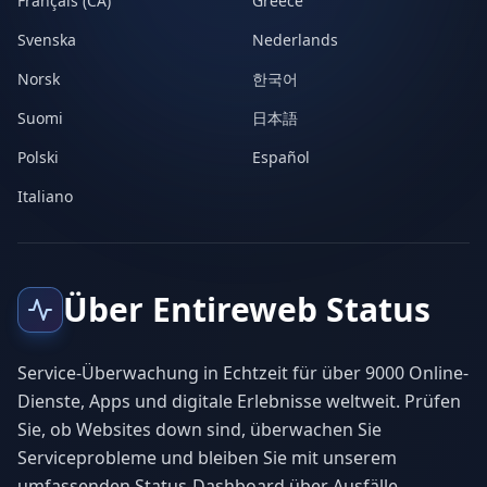
Français (CA)
Greece
Svenska
Nederlands
Norsk
한국어
Suomi
日本語
Polski
Español
Italiano
Über Entireweb Status
Service-Überwachung in Echtzeit für über 9000 Online-
Dienste, Apps und digitale Erlebnisse weltweit. Prüfen
Sie, ob Websites down sind, überwachen Sie
Serviceprobleme und bleiben Sie mit unserem
umfassenden Status-Dashboard über Ausfälle