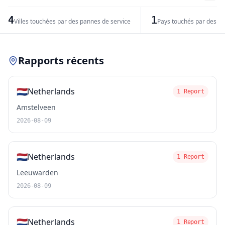
−
4
1
Villes touchées par des pannes de service
Pays touchés par des pr
Leaflet
|
© OpenStreetMap contributors
Rapports récents
🇳🇱
Netherlands
1 Report
Amstelveen
2026-08-09
🇳🇱
Netherlands
1 Report
Leeuwarden
2026-08-09
🇳🇱
Netherlands
1 Report