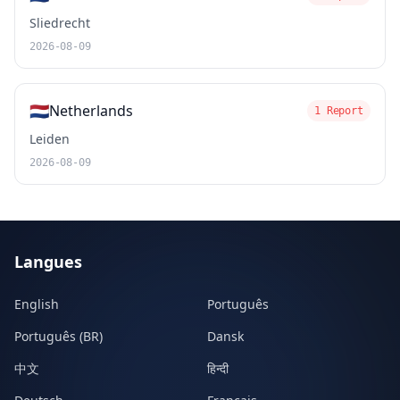
Sliedrecht
2026-08-09
🇳🇱
Netherlands
1 Report
Leiden
2026-08-09
Langues
English
Português
Português (BR)
Dansk
中文
हिन्दी