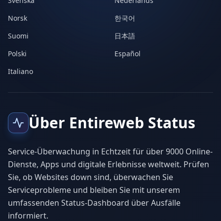
Svenska
Nederlands
Norsk
한국어
Suomi
日本語
Polski
Español
Italiano
Über Entireweb Status
Service-Überwachung in Echtzeit für über 9000 Online-
Dienste, Apps und digitale Erlebnisse weltweit. Prüfen
Sie, ob Websites down sind, überwachen Sie
Serviceprobleme und bleiben Sie mit unserem
umfassenden Status-Dashboard über Ausfälle
informiert.