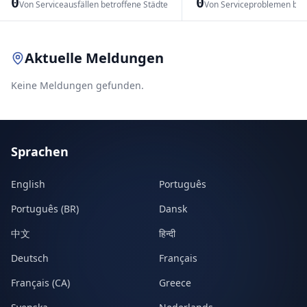
0
0
Von Serviceausfällen betroffene Städte
Von Serviceproblemen bet
Leaflet
|
© OpenStreetMap contributors
Aktuelle Meldungen
Keine Meldungen gefunden.
Sprachen
English
Português
Português (BR)
Dansk
中文
हिन्दी
Deutsch
Français
Français (CA)
Greece