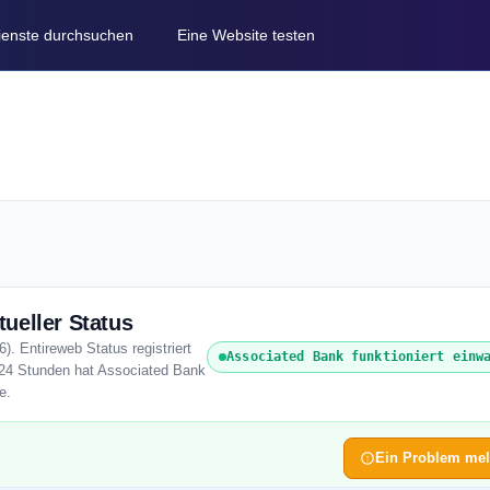
Dienste durchsuchen
Eine Website testen
ueller Status
). Entireweb Status registriert
Associated Bank funktioniert einw
n 24 Stunden hat Associated Bank
e.
Ein Problem me