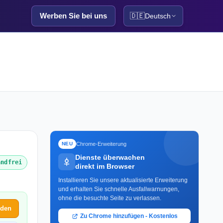
Werben Sie bei uns
🇩🇪
Deutsch
Chrome-Erweiterung
NEU
Dienste überwachen
andfrei
direkt im Browser
Installieren Sie unsere aktualisierte Erweiterung
und erhalten Sie schnelle Ausfallwarnungen,
ohne die besuchte Seite zu verlassen.
lden
Zu Chrome hinzufügen - Kostenlos