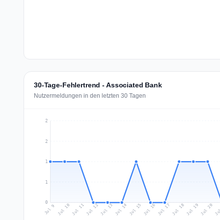
30-Tage-Fehlertrend - Associated Bank
Nutzermeldungen in den letzten 30 Tagen
2
2
1
1
0
Jul 18
Ju
Jul 11
Jul 14
Jul 17
Jul 20
Jul 10
Jul 13
Jul 16
Jul 19
Jul 12
Jul 15
Jul 9