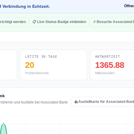
d Verbindung in Echtzeit.
Öffn
richtigt werden
📋 Live-Status-Badge einbinden
↗ Besuche Associated
LETZTE 30 TAGE
ANTWORTZEIT
20
1365.88
Problemberichte
Millisekunden
ank
Ausfallkarte für Associated Ban
robleme und Ausfälle bei Associated Bank