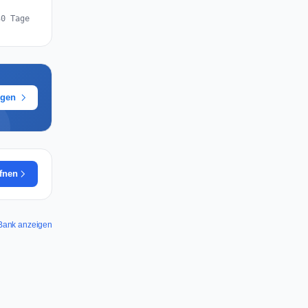
30 Tage
ügen
ffnen
d Bank anzeigen