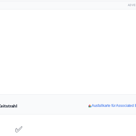
ADVE
eitstrahl
Ausfallkarte für Associate
✅