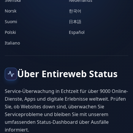
Svenska
Nederlands
Norsk
한국어
Suomi
日本語
Polski
Español
Italiano
Über Entireweb Status
Service-Überwachung in Echtzeit für über 9000 Online-
Dienste, Apps und digitale Erlebnisse weltweit. Prüfen
Sie, ob Websites down sind, überwachen Sie
Serviceprobleme und bleiben Sie mit unserem
umfassenden Status-Dashboard über Ausfälle
informiert.