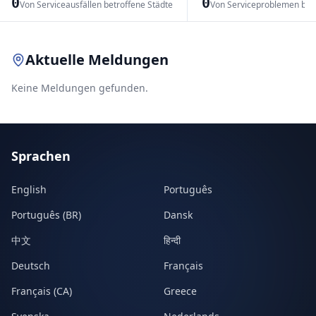
0
0
Von Serviceausfällen betroffene Städte
Von Serviceproblemen bet
Leaflet
|
© OpenStreetMap contributors
Aktuelle Meldungen
Keine Meldungen gefunden.
Sprachen
English
Português
Português (BR)
Dansk
中文
हिन्दी
Deutsch
Français
Français (CA)
Greece