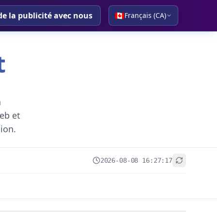
de la publicité avec nous
🇨🇦
Français (CA)
t
a
eb et
gion.
2026-08-08 16:27:17
+
−
Leaflet
|
© OpenStreetMap contributors