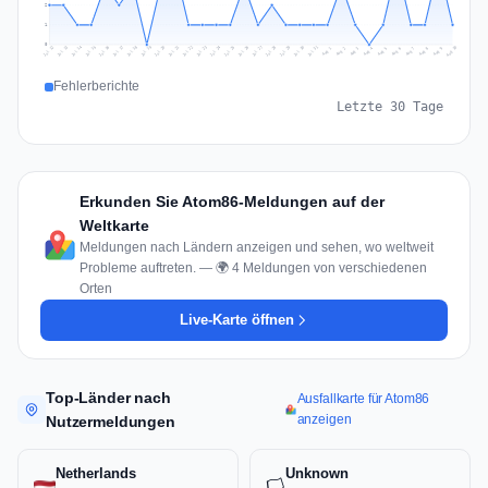
2
1
0
Jul 19
Jul 22
Jul 25
Jul 12
Jul 28
Aug 10
Jul 15
Jul 18
Jul 31
Jul 21
Jul 24
Jul 27
Jul 14
Jul 17
Jul 30
Jul 20
Jul 23
Jul 26
Jul 13
Jul 16
Jul 29
Aug 5
Aug 8
Aug 1
Aug 4
Aug 7
Aug 3
Aug 6
Aug 9
Aug 2
Fehlerberichte
Letzte 30 Tage
Erkunden Sie Atom86-Meldungen auf der
Weltkarte
Meldungen nach Ländern anzeigen und sehen, wo weltweit
Probleme auftreten. — 🌍 4 Meldungen von verschiedenen
Orten
Live-Karte öffnen
Top-Länder nach
Ausfallkarte für Atom86
anzeigen
Nutzermeldungen
Netherlands
Unknown
🏳️