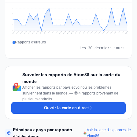
4
3
2
1
0
Jul 19
Jul 22
Jul 25
Jul 12
Jul 28
Aug 10
Jul 15
Jul 18
Jul 31
Jul 21
Jul 24
Jul 27
Jul 14
Jul 17
Jul 30
Jul 20
Jul 23
Jul 26
Jul 13
Jul 16
Jul 29
Aug 5
Aug 8
Aug 1
Aug 4
Aug 7
Aug 3
Aug 6
Aug 9
Aug 2
Rapports d'erreurs
Les 30 derniers jours
Survoler les rapports de Atom86 sur la carte du
monde
Afficher les rapports par pays et voir où les problèmes
surviennent dans le monde. — 🌍 4 rapports provenant de
plusieurs endroits
Ouvrir la carte en direct
Principaux pays par rapports
Voir la carte des pannes de
Atom86
d'utilisateurs