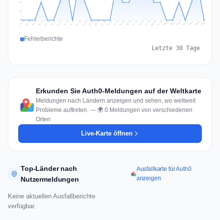
1
1
0
Jul 16
Jul 19
Jul 22
Jul 25
Jul 12
Jul 15
Jul 28
Jul 31
Jul 18
Jul 21
Jul 24
Jul 11
Jul 14
Jul 27
Jul 30
Jul 17
Jul 20
Jul 23
Jul 10
Jul 13
Jul 26
Jul 29
Aug 2
Aug 5
Aug 1
Aug 4
Jul 9
Aug 7
Aug 3
Aug 6
Fehlerberichte
Letzte 30 Tage
Erkunden Sie Auth0-Meldungen auf der Weltkarte
Meldungen nach Ländern anzeigen und sehen, wo weltweit
Probleme auftreten. — 🌍 0 Meldungen von verschiedenen
Orten
Live-Karte öffnen
Top-Länder nach
Ausfallkarte für Auth0
anzeigen
Nutzermeldungen
Keine aktuellen Ausfallberichte
verfügbar.