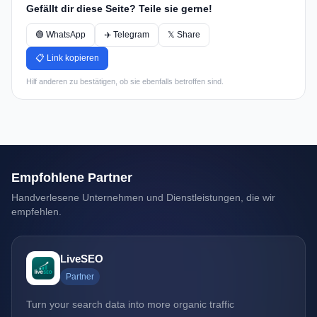
Gefällt dir diese Seite? Teile sie gerne!
🟢 WhatsApp
✈️ Telegram
𝕏 Share
📋 Link kopieren
Hilf anderen zu bestätigen, ob sie ebenfalls betroffen sind.
Empfohlene Partner
Handverlesene Unternehmen und Dienstleistungen, die wir
empfehlen.
LiveSEO
Partner
Turn your search data into more organic traffic