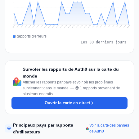
2
2
1
1
0
Jul 19
Jul 22
Jul 25
Jul 12
Jul 28
Aug 10
Jul 15
Jul 18
Jul 31
Jul 21
Jul 24
Jul 27
Jul 14
Jul 17
Jul 30
Jul 20
Jul 23
Jul 26
Jul 13
Jul 16
Jul 29
Aug 5
Aug 8
Aug 1
Aug 4
Aug 7
Aug 3
Aug 6
Aug 9
Aug 2
Rapports d'erreurs
Les 30 derniers jours
Survoler les rapports de Auth0 sur la carte du
monde
Afficher les rapports par pays et voir où les problèmes
surviennent dans le monde. — 🌍 1 rapports provenant de
plusieurs endroits
Ouvrir la carte en direct
Principaux pays par rapports
Voir la carte des pannes
de Auth0
d'utilisateurs