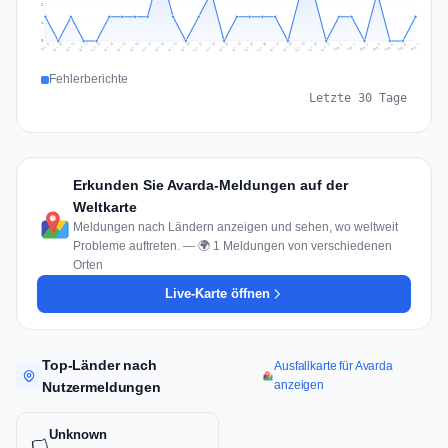
2
1
0
Jul 16
Jul 19
Jul 22
Jul 25
Jul 12
Jul 15
Jul 28
Jul 31
Jul 18
Jul 21
Jul 24
Jul 11
Jul 14
Jul 27
Jul 30
Jul 17
Jul 20
Jul 23
Jul 10
Jul 13
Jul 26
Jul 29
Aug 2
Aug 5
Aug 1
Aug 4
Jul 9
Aug 7
Aug 3
Aug 6
Fehlerberichte
Letzte 30 Tage
Erkunden Sie Avarda-Meldungen auf der
Weltkarte
Meldungen nach Ländern anzeigen und sehen, wo weltweit
Probleme auftreten. — 🌍 1 Meldungen von verschiedenen
Orten
Live-Karte öffnen
Top-Länder nach
Ausfallkarte für Avarda
anzeigen
Nutzermeldungen
Unknown
🏳️