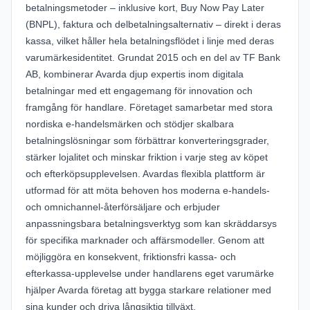
betalningsmetoder – inklusive kort, Buy Now Pay Later
(BNPL), faktura och delbetalningsalternativ – direkt i deras
kassa, vilket håller hela betalningsflödet i linje med deras
varumärkesidentitet. Grundat 2015 och en del av TF Bank
AB, kombinerar Avarda djup expertis inom digitala
betalningar med ett engagemang för innovation och
framgång för handlare. Företaget samarbetar med stora
nordiska e-handelsmärken och stödjer skalbara
betalningslösningar som förbättrar konverteringsgrader,
stärker lojalitet och minskar friktion i varje steg av köpet
och efterköpsupplevelsen. Avardas flexibla plattform är
utformad för att möta behoven hos moderna e-handels-
och omnichannel-återförsäljare och erbjuder
anpassningsbara betalningsverktyg som kan skräddarsys
för specifika marknader och affärsmodeller. Genom att
möjliggöra en konsekvent, friktionsfri kassa- och
efterkassa-upplevelse under handlarens eget varumärke
hjälper Avarda företag att bygga starkare relationer med
sina kunder och driva långsiktig tillväxt.