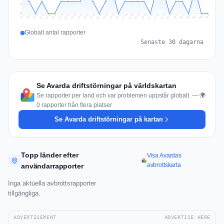
1
0
Jul 15
Jul 18
Jul 31
Jul 21
Jul 24
Jul 11
Jul 14
Jul 27
Jul 30
Jul 17
Jul 20
Jul 23
Jul 10
Jul 13
Jul 26
Jul 29
Jul 16
Jul 19
Jul 22
Jul 12
Jul 25
Jul 28
Aug 1
Aug 4
Jul 9
Aug 3
Jul 8
Aug 6
Aug 2
Aug 5
Globalt antal rapporter
Senaste 30 dagarna
Se Avarda driftstörningar på världskartan
Se rapporter per land och var problemen uppstår globalt. — 🌍
0 rapporter från flera platser
Se Avarda driftstörningar på kartan
Topp länder efter
Visa Avardas
avbrottskarta
användarrapporter
Inga aktuella avbrottsrapporter
tillgängliga.
ADVERTISEMENT
ADVERTISE HERE