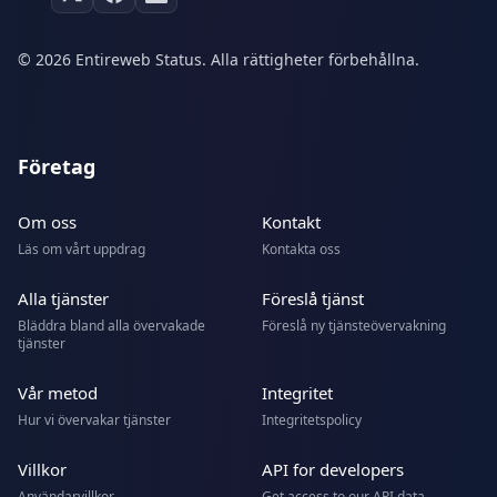
© 2026 Entireweb Status. Alla rättigheter förbehållna.
Företag
Om oss
Kontakt
Läs om vårt uppdrag
Kontakta oss
Alla tjänster
Föreslå tjänst
Bläddra bland alla övervakade
Föreslå ny tjänsteövervakning
tjänster
Vår metod
Integritet
Hur vi övervakar tjänster
Integritetspolicy
Villkor
API for developers
Användarvillkor
Get access to our API data