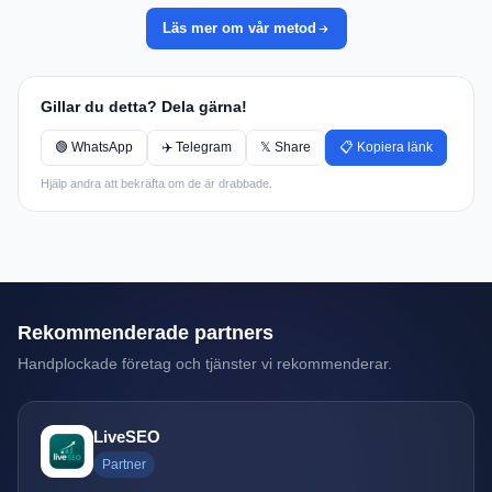
Läs mer om vår metod
Gillar du detta? Dela gärna!
🟢 WhatsApp
✈️ Telegram
𝕏 Share
📋 Kopiera länk
Hjälp andra att bekräfta om de är drabbade.
Rekommenderade partners
Handplockade företag och tjänster vi rekommenderar.
LiveSEO
Partner