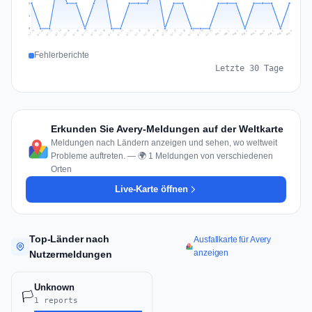
1
1
0
Jul 18
Jul 21
Jul 24
Jul 11
Jul 27
Jul 14
Jul 17
Jul 30
Jul 20
Jul 23
Jul 26
Jul 13
Jul 16
Jul 29
Jul 19
Jul 22
Jul 25
Jul 12
Jul 15
Jul 28
Jul 31
Aug 4
Aug 7
Aug 3
Aug 6
Aug 9
Aug 2
Aug 5
Aug 8
Aug 1
Fehlerberichte
Letzte 30 Tage
Erkunden Sie Avery-Meldungen auf der Weltkarte
Meldungen nach Ländern anzeigen und sehen, wo weltweit
Probleme auftreten. — 🌍 1 Meldungen von verschiedenen
Orten
Live-Karte öffnen
Top-Länder nach
Ausfallkarte für Avery
anzeigen
Nutzermeldungen
Unknown
🏳️
1 reports