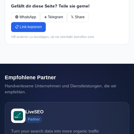
Gefällt dir diese Seite? Teile sie gerne!
🟢 WhatsApp
✈️ Telegram
𝕏 Share
📋 Link kopieren
Hilf anderen zu bestätigen, ob sie ebenfalls betroffen sind.
Empfohlene Partner
Handverlesene Unternehmen und Dienstleistungen, die wir
empfehlen.
LiveSEO
Partner
Turn your search data into more organic traffic