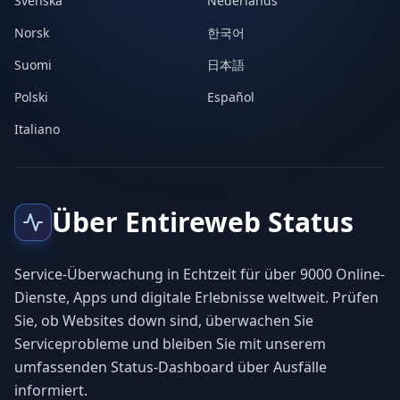
Svenska
Nederlands
Norsk
한국어
Suomi
日本語
Polski
Español
Italiano
Über Entireweb Status
Service-Überwachung in Echtzeit für über 9000 Online-
Dienste, Apps und digitale Erlebnisse weltweit. Prüfen
Sie, ob Websites down sind, überwachen Sie
Serviceprobleme und bleiben Sie mit unserem
umfassenden Status-Dashboard über Ausfälle
informiert.