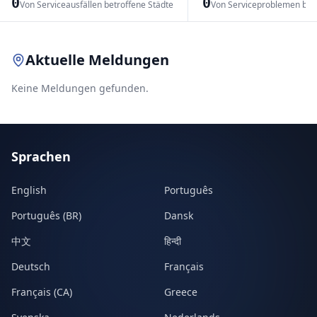
0
0
Von Serviceausfällen betroffene Städte
Von Serviceproblemen bet
Leaflet
|
© OpenStreetMap contributors
Aktuelle Meldungen
Keine Meldungen gefunden.
Sprachen
English
Português
Português (BR)
Dansk
中文
हिन्दी
Deutsch
Français
Français (CA)
Greece