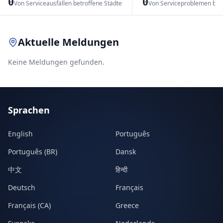
0
0
Von Serviceausfällen betroffene Städte
Von Serviceproblemen bet
Leaflet
|
© OpenStreetMap contributors
Aktuelle Meldungen
Keine Meldungen gefunden.
Sprachen
English
Português
Português (BR)
Dansk
中文
हिन्दी
Deutsch
Français
Français (CA)
Greece