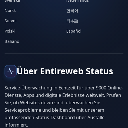
Svenska
Nederlands
Norsk
한국어
Suomi
日本語
Polski
Español
Italiano
Über Entireweb Status
Service-Überwachung in Echtzeit für über 9000 Online-
Dienste, Apps und digitale Erlebnisse weltweit. Prüfen
Sie, ob Websites down sind, überwachen Sie
Serviceprobleme und bleiben Sie mit unserem
umfassenden Status-Dashboard über Ausfälle
informiert.