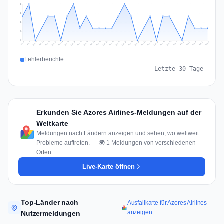
3
2
2
1
0
Jul 15
Jul 18
Jul 31
Jul 21
Jul 24
Jul 11
Jul 14
Jul 27
Jul 30
Jul 17
Jul 20
Jul 23
Jul 10
Jul 13
Jul 26
Jul 29
Jul 16
Jul 19
Jul 22
Jul 12
Jul 25
Jul 28
Aug 1
Aug 4
Jul 9
Aug 3
Jul 8
Aug 6
Aug 2
Aug 5
Fehlerberichte
Letzte 30 Tage
Erkunden Sie Azores Airlines-Meldungen auf der
Weltkarte
Meldungen nach Ländern anzeigen und sehen, wo weltweit
Probleme auftreten. — 🌍 1 Meldungen von verschiedenen
Orten
Live-Karte öffnen
Top-Länder nach
Ausfallkarte für Azores Airlines
anzeigen
Nutzermeldungen