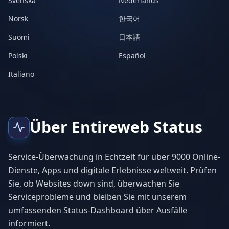
Svenska
Nederlands
Norsk
한국어
Suomi
日本語
Polski
Español
Italiano
Über Entireweb Status
Service-Überwachung in Echtzeit für über 9000 Online-
Dienste, Apps und digitale Erlebnisse weltweit. Prüfen
Sie, ob Websites down sind, überwachen Sie
Serviceprobleme und bleiben Sie mit unserem
umfassenden Status-Dashboard über Ausfälle
informiert.