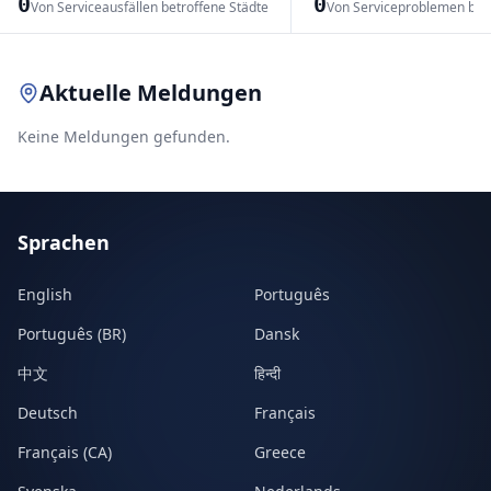
0
0
Von Serviceausfällen betroffene Städte
Von Serviceproblemen bet
Leaflet
|
© OpenStreetMap contributors
Aktuelle Meldungen
Keine Meldungen gefunden.
Sprachen
English
Português
Português (BR)
Dansk
中文
हिन्दी
Deutsch
Français
Français (CA)
Greece