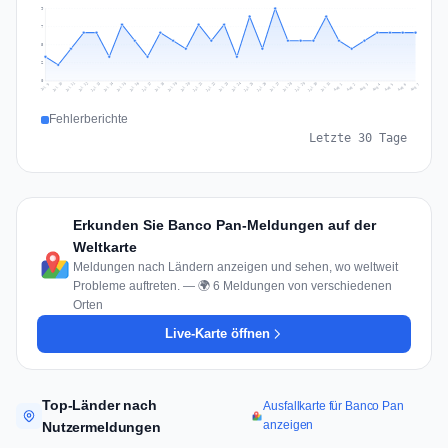
9
7
5
2
0
Jul 16
Jul 19
Jul 22
Jul 25
Jul 12
Jul 15
Jul 28
Jul 31
Jul 18
Jul 21
Jul 24
Jul 11
Jul 14
Jul 27
Jul 30
Jul 17
Jul 20
Jul 23
Jul 10
Jul 13
Jul 26
Jul 29
Aug 2
Aug 5
Aug 1
Aug 4
Jul 9
Aug 7
Aug 3
Aug 6
Fehlerberichte
Letzte 30 Tage
Erkunden Sie Banco Pan-Meldungen auf der
Weltkarte
Meldungen nach Ländern anzeigen und sehen, wo weltweit
Probleme auftreten. — 🌍 6 Meldungen von verschiedenen
Orten
Live-Karte öffnen
Top-Länder nach
Ausfallkarte für Banco Pan
anzeigen
Nutzermeldungen