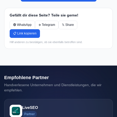
Gefällt dir diese Seite? Teile sie gerne!
🟢 WhatsApp
✈️ Telegram
𝕏 Share
📋 Link kopieren
Hilf anderen zu bestätigen, ob sie ebenfalls betroffen sind.
Empfohlene Partner
Handverlesene Unternehmen und Dienstleistungen, die wir
empfehlen.
LiveSEO
Partner