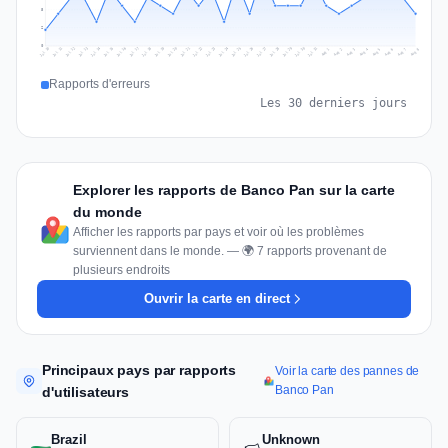
5
2
0
Jul 17
Jul 20
Jul 23
Jul 10
Jul 26
Jul 13
Jul 16
Jul 29
Jul 19
Jul 22
Jul 25
Jul 12
Jul 15
Jul 28
Jul 31
Jul 18
Jul 21
Jul 24
Jul 11
Jul 14
Jul 27
Jul 30
Aug 3
Aug 6
Aug 2
Aug 5
Aug 8
Aug 1
Aug 4
Aug 7
Rapports d'erreurs
Les 30 derniers jours
Explorer les rapports de Banco Pan sur la carte
du monde
Afficher les rapports par pays et voir où les problèmes
surviennent dans le monde. — 🌍 7 rapports provenant de
plusieurs endroits
Ouvrir la carte en direct
Principaux pays par rapports
Voir la carte des pannes de
Banco Pan
d'utilisateurs
Brazil
Unknown