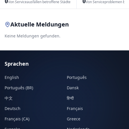
0
0
Von Serviceausfällen betroffene Städte
Von Serviceproblemen bet
Leaflet
|
© OpenStreetMap contributors
Aktuelle Meldungen
Keine Meldungen gefunden.
Sprachen
English
Português
Português (BR)
Dansk
中文
हिन्दी
Deutsch
Français
Français (CA)
Greece