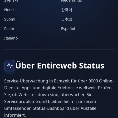
Svenska
Nederlands
Norsk
한국어
Suomi
日本語
Polski
Español
Italiano
Über Entireweb Status
Service-Überwachung in Echtzeit für über 9000 Online-
Dienste, Apps und digitale Erlebnisse weltweit. Prüfen
Sie, ob Websites down sind, überwachen Sie
Serviceprobleme und bleiben Sie mit unserem
umfassenden Status-Dashboard über Ausfälle
informiert.