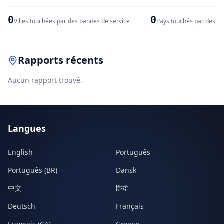
−
0
0
Villes touchées par des pannes de service
Pays touchés par des pr
Leaflet
|
© OpenStreetMap contributors
Rapports récents
Aucun rapport trouvé.
Langues
English
Português
Português (BR)
Dansk
中文
हिन्दी
Deutsch
Français