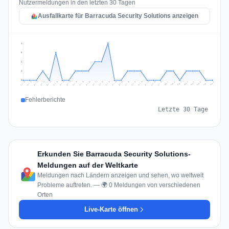
Nutzermeldungen in den letzten 30 Tagen
Ausfallkarte für Barracuda Security Solutions anzeigen
4
3
2
1
0
Jul 17
Jul 20
Jul 23
Jul 10
Jul 26
Jul 13
Jul 16
Jul 29
Jul 19
Jul 22
Jul 25
Jul 12
Jul 15
Jul 28
Jul 31
Jul 18
Jul 21
Jul 24
Jul 11
Jul 14
Jul 27
Jul 30
Aug 3
Aug 6
Aug 2
Aug 5
Aug 8
Aug 1
Aug 4
Aug 7
Fehlerberichte
Letzte 30 Tage
Erkunden Sie Barracuda Security Solutions-
Meldungen auf der Weltkarte
Meldungen nach Ländern anzeigen und sehen, wo weltweit
Probleme auftreten. — 🌍 0 Meldungen von verschiedenen
Orten
Live-Karte öffnen