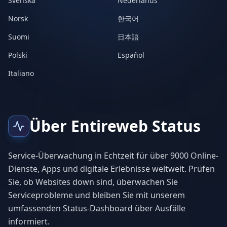
Svenska
Nederlands
Norsk
한국어
Suomi
日本語
Polski
Español
Italiano
Über Entireweb Status
Service-Überwachung in Echtzeit für über 9000 Online-
Dienste, Apps und digitale Erlebnisse weltweit. Prüfen
Sie, ob Websites down sind, überwachen Sie
Serviceprobleme und bleiben Sie mit unserem
umfassenden Status-Dashboard über Ausfälle
informiert.