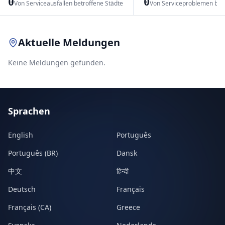
0
0
Von Serviceausfällen betroffene Städte
Von Serviceproblemen bet
Leaflet
|
© OpenStreetMap contributors
Aktuelle Meldungen
Keine Meldungen gefunden.
Sprachen
English
Português
Português (BR)
Dansk
中文
हिन्दी
Deutsch
Français
Français (CA)
Greece