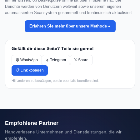
immer wissen, ob Basketpulse offline ist oder Probleme hat. Die
Berichte werden von Benutzern weltweit sowie unserem eigenen
automatisierten Scansystem gesammelt und kontinuierlich aktualisiert.
Erfahren Sie mehr über unsere Methode
Gefällt dir diese Seite? Teile sie gerne!
🟢 WhatsApp
✈️ Telegram
𝕏 Share
📋 Link kopieren
Hilf anderen zu bestätigen, ob sie ebenfalls betroffen sind.
Empfohlene Partner
Handverlesene Unternehmen und Dienstleistungen, die wir
empfehlen.