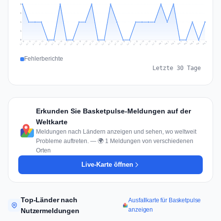
2
2
1
1
0
Jul 17
Jul 20
Jul 23
Jul 10
Jul 26
Jul 13
Jul 16
Jul 29
Jul 19
Jul 22
Jul 25
Jul 12
Jul 15
Jul 28
Jul 31
Jul 18
Jul 21
Jul 24
Jul 11
Jul 14
Jul 27
Jul 30
Aug 3
Aug 6
Aug 2
Aug 5
Aug 8
Aug 1
Aug 4
Aug 7
Fehlerberichte
Letzte 30 Tage
Erkunden Sie Basketpulse-Meldungen auf der
Weltkarte
Meldungen nach Ländern anzeigen und sehen, wo weltweit
Probleme auftreten. — 🌍 1 Meldungen von verschiedenen
Orten
Live-Karte öffnen
Top-Länder nach
Ausfallkarte für Basketpulse
anzeigen
Nutzermeldungen