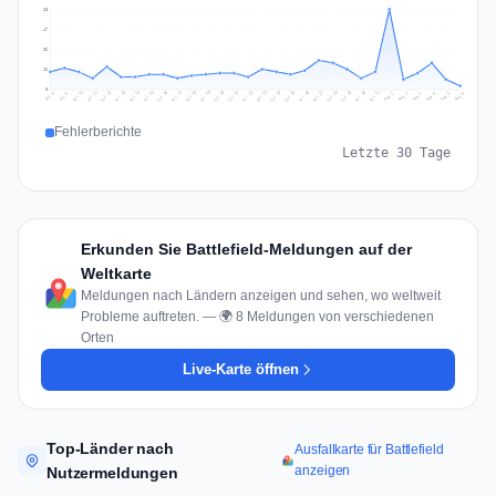
63
47
32
16
0
Jul 15
Jul 18
Jul 31
Jul 21
Jul 24
Jul 11
Jul 14
Jul 27
Jul 30
Jul 17
Jul 20
Jul 23
Jul 10
Jul 13
Jul 26
Jul 29
Jul 16
Jul 19
Jul 22
Jul 12
Jul 25
Jul 28
Aug 1
Aug 4
Jul 9
Aug 3
Jul 8
Aug 6
Aug 2
Aug 5
Fehlerberichte
Letzte 30 Tage
Erkunden Sie Battlefield-Meldungen auf der
Weltkarte
Meldungen nach Ländern anzeigen und sehen, wo weltweit
Probleme auftreten. — 🌍 8 Meldungen von verschiedenen
Orten
Live-Karte öffnen
Top-Länder nach
Ausfallkarte für Battlefield
anzeigen
Nutzermeldungen