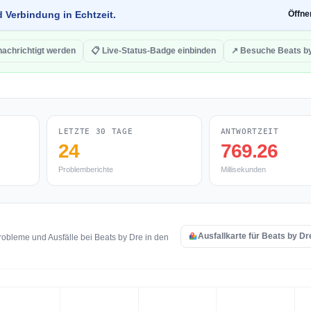
d Verbindung in Echtzeit.
Öffn
nachrichtigt werden
📋 Live-Status-Badge einbinden
↗ Besuche Beats b
LETZTE 30 TAGE
ANTWORTZEIT
24
769.26
Problemberichte
Millisekunden
Ausfallkarte für Beats by Dr
obleme und Ausfälle bei Beats by Dre in den