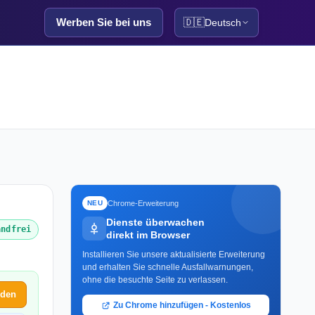
Werben Sie bei uns
🇩🇪
Deutsch
Chrome-Erweiterung
NEU
Dienste überwachen
andfrei
direkt im Browser
Installieren Sie unsere aktualisierte Erweiterung
und erhalten Sie schnelle Ausfallwarnungen,
ohne die besuchte Seite zu verlassen.
lden
Zu Chrome hinzufügen - Kostenlos