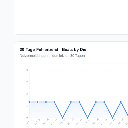
30-Tage-Fehlertrend - Beats by Dre
Nutzermeldungen in den letzten 30 Tagen
3
2
2
1
0
Jul 17
Ju
Jul 10
Jul 13
Jul 16
Jul 19
Jul 12
Jul 15
Jul 18
Jul 11
Jul 14
Jul 8
Jul 9