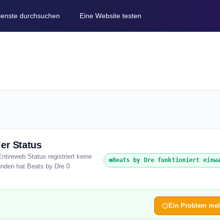
Dienste durchsuchen
Eine Website testen
er Status
ntireweb Status registriert keine
Beats by Dre funktioniert einw
unden hat Beats by Dre 0
Ein Problem me