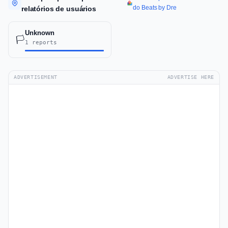
do Beats by Dre
relatórios de usuários
Unknown
🏳️
1 reports
ADVERTISEMENT
ADVERTISE HERE