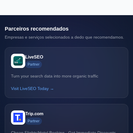
Parceiros recomendados
Empresas e serviços selecionados a dedo que recomendamos.
LiveSEO
Partner
Turn your search data into more organic traffic
Visit LiveSEO Today →
Trip.com
Partner
Cheap Flights/Hotel Booking - Get Immediate Discounts