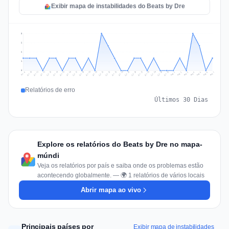
Exibir mapa de instabilidades do Beats by Dre
3
2
2
1
0
Jul 16
Jul 19
Jul 22
Jul 25
Jul 12
Jul 15
Jul 28
Jul 31
Jul 18
Jul 21
Jul 24
Jul 11
Jul 14
Jul 27
Jul 30
Jul 17
Jul 20
Jul 23
Jul 10
Jul 13
Jul 26
Jul 29
Aug 2
Aug 5
Aug 1
Aug 4
Jul 9
Aug 7
Aug 3
Aug 6
Relatórios de erro
Últimos 30 Dias
Explore os relatórios do Beats by Dre no mapa-
múndi
Veja os relatórios por país e saiba onde os problemas estão
acontecendo globalmente. — 🌍 1 relatórios de vários locais
Abrir mapa ao vivo
Principais países por
Exibir mapa de instabilidades