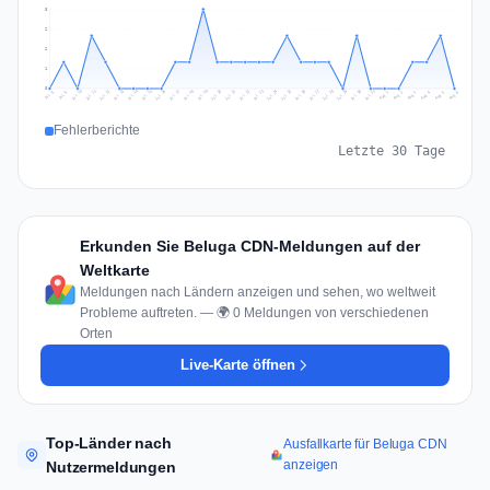
3
2
2
1
0
Jul 15
Jul 18
Jul 31
Jul 21
Jul 24
Jul 11
Jul 14
Jul 27
Jul 30
Jul 17
Jul 20
Jul 23
Jul 10
Jul 13
Jul 26
Jul 29
Jul 16
Jul 19
Jul 22
Jul 12
Jul 25
Jul 28
Aug 1
Aug 4
Jul 9
Aug 3
Jul 8
Aug 6
Aug 2
Aug 5
Fehlerberichte
Letzte 30 Tage
Erkunden Sie Beluga CDN-Meldungen auf der
Weltkarte
Meldungen nach Ländern anzeigen und sehen, wo weltweit
Probleme auftreten. — 🌍 0 Meldungen von verschiedenen
Orten
Live-Karte öffnen
Top-Länder nach
Ausfallkarte für Beluga CDN
anzeigen
Nutzermeldungen