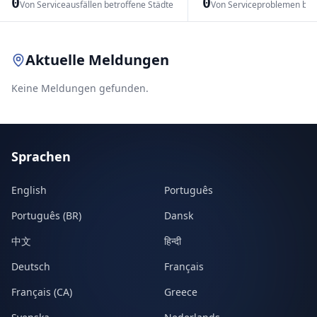
0
0
Von Serviceausfällen betroffene Städte
Von Serviceproblemen bet
Leaflet
|
© OpenStreetMap contributors
Aktuelle Meldungen
Keine Meldungen gefunden.
Sprachen
English
Português
Português (BR)
Dansk
中文
हिन्दी
Deutsch
Français
Français (CA)
Greece