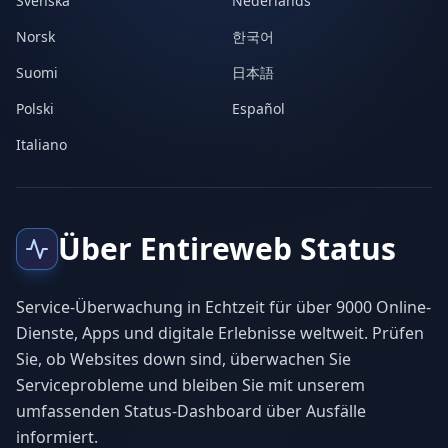
Svenska
Nederlands
Norsk
한국어
Suomi
日本語
Polski
Español
Italiano
Über Entireweb Status
Service-Überwachung in Echtzeit für über 9000 Online-
Dienste, Apps und digitale Erlebnisse weltweit. Prüfen
Sie, ob Websites down sind, überwachen Sie
Serviceprobleme und bleiben Sie mit unserem
umfassenden Status-Dashboard über Ausfälle
informiert.