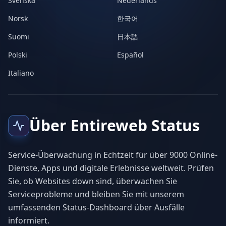
Svenska
Nederlands
Norsk
한국어
Suomi
日本語
Polski
Español
Italiano
Über Entireweb Status
Service-Überwachung in Echtzeit für über 9000 Online-
Dienste, Apps und digitale Erlebnisse weltweit. Prüfen
Sie, ob Websites down sind, überwachen Sie
Serviceprobleme und bleiben Sie mit unserem
umfassenden Status-Dashboard über Ausfälle
informiert.