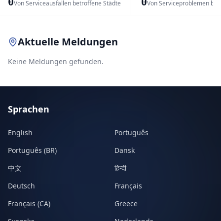
0
0
Von Serviceausfällen betroffene Städte
Von Serviceproblemen bet
Leaflet
|
© OpenStreetMap contributors
Aktuelle Meldungen
Keine Meldungen gefunden.
Sprachen
English
Português
Português (BR)
Dansk
中文
हिन्दी
Deutsch
Français
Français (CA)
Greece