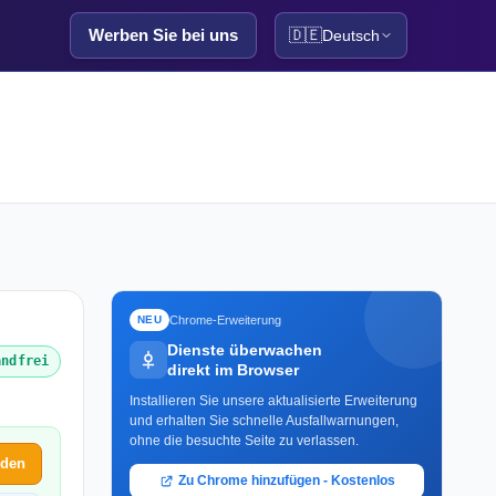
Werben Sie bei uns
🇩🇪
Deutsch
Chrome-Erweiterung
NEU
Dienste überwachen
andfrei
direkt im Browser
Installieren Sie unsere aktualisierte Erweiterung
und erhalten Sie schnelle Ausfallwarnungen,
ohne die besuchte Seite zu verlassen.
lden
Zu Chrome hinzufügen - Kostenlos