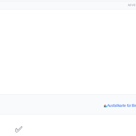
ADVE
Ausfallkarte für B
✅