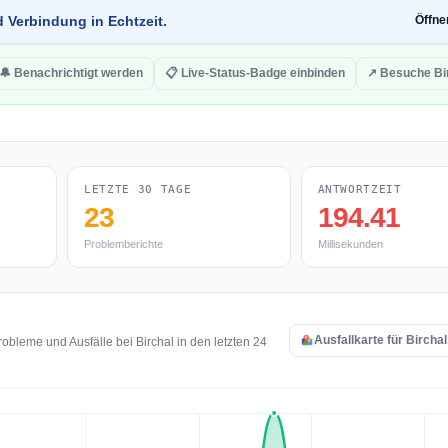
d Verbindung in Echtzeit.
Öffn
🔔 Benachrichtigt werden
📋 Live-Status-Badge einbinden
↗ Besuche Bi
LETZTE 30 TAGE
ANTWORTZEIT
23
194.41
Problemberichte
Millisekunden
Ausfallkarte für Bircha
bleme und Ausfälle bei Birchal in den letzten 24