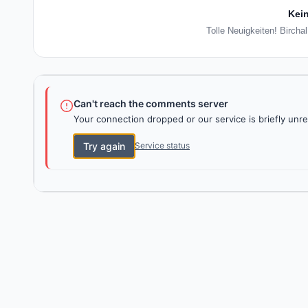
Kein
Tolle Neuigkeiten! Bircha
Can't reach the comments server
Your connection dropped or our service is briefly unre
Try again
Service status