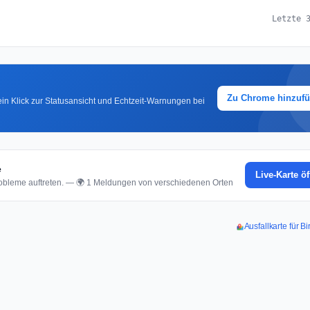
Letzte 
Zu Chrome hinzuf
in Klick zur Statusansicht und Echtzeit-Warnungen bei
e
Live-Karte ö
bleme auftreten. — 🌍 1 Meldungen von verschiedenen Orten
Ausfallkarte für B