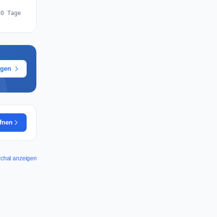
30 Tage
ügen
ffnen
irchal anzeigen