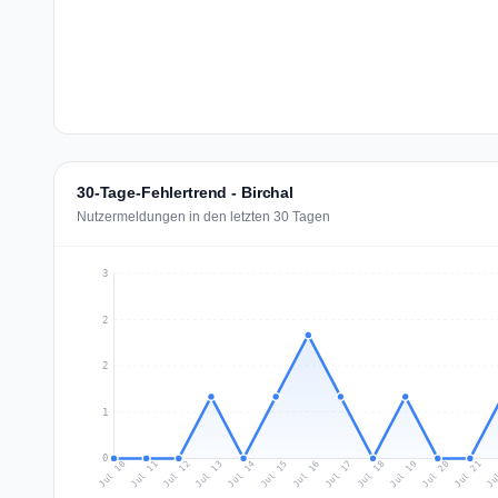
30-Tage-Fehlertrend - Birchal
Nutzermeldungen in den letzten 30 Tagen
3
2
2
1
0
Jul 19
Ju
Jul 12
Jul 15
Jul 18
Jul 21
Jul 11
Jul 14
Jul 17
Jul 20
Jul 10
Jul 13
Jul 16