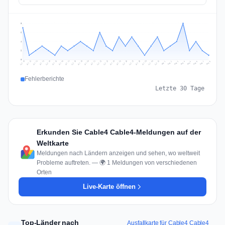
8
6
4
2
0
Jul 17
Jul 20
Jul 23
Jul 10
Jul 26
Jul 13
Jul 16
Jul 29
Jul 19
Jul 22
Jul 25
Jul 12
Jul 15
Jul 28
Jul 31
Jul 18
Jul 21
Jul 24
Jul 11
Jul 14
Jul 27
Jul 30
Aug 3
Aug 6
Aug 2
Aug 5
Aug 8
Aug 1
Aug 4
Aug 7
Fehlerberichte
Letzte 30 Tage
Erkunden Sie Cable4 Cable4-Meldungen auf der
Weltkarte
Meldungen nach Ländern anzeigen und sehen, wo weltweit
Probleme auftreten. — 🌍 1 Meldungen von verschiedenen
Orten
Live-Karte öffnen
Top-Länder nach
Ausfallkarte für Cable4 Cable4