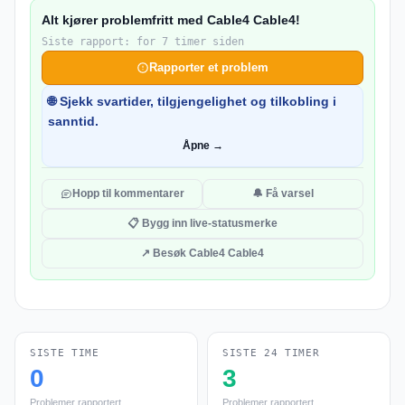
Alt kjører problemfritt med Cable4 Cable4!
Siste rapport: for 7 timer siden
Rapporter et problem
🌐 Sjekk svartider, tilgjengelighet og tilkobling i
sanntid.
Åpne →
Hopp til kommentarer
🔔 Få varsel
📋 Bygg inn live-statusmerke
↗ Besøk Cable4 Cable4
SISTE TIME
SISTE 24 TIMER
0
3
Problemer rapportert
Problemer rapportert