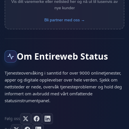
Vis ditt varemerke eller nettsted her og nå ut til tusenvis av
nye kunder
Bli partner med oss →
Om Entireweb Status
Tjenesteovervåking i sanntid for over 9000 onlinetjenester,
apper og digitale opplevelser over hele verden. Sjekk om
nettsteder er nede, overvåk tjenesteproblemer og hold deg
informert om avbrudd med vårt omfattende
statusinstrumentpanel.
Følg oss