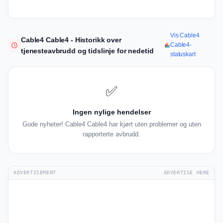
Vis Cable4
Cable4 Cable4 - Historikk over
Cable4-
tjenesteavbrudd og tidslinje for nedetid
statuskart
✅
Ingen nylige hendelser
Gode nyheter! Cable4 Cable4 har kjørt uten problemer og uten
rapporterte avbrudd.
ADVERTISEMENT
ADVERTISE HERE