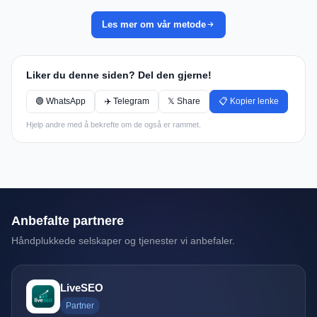
Les mer om vår metode
Liker du denne siden? Del den gjerne!
🟢 WhatsApp
✈️ Telegram
𝕏 Share
📋 Kopier lenke
Hjelp andre med å bekrefte om de også er rammet.
Anbefalte partnere
Håndplukkede selskaper og tjenester vi anbefaler.
LiveSEO
Partner