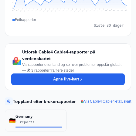
2
0
Jul 15
Jul 18
Jul 31
Jul 21
Jul 24
Jul 11
Jul 14
Jul 27
Jul 30
Jul 17
Jul 20
Jul 23
Jul 10
Jul 13
Jul 26
Jul 29
Jul 16
Jul 19
Jul 22
Jul 12
Jul 25
Jul 28
Aug 1
Aug 4
Jul 9
Aug 3
Jul 8
Aug 6
Aug 2
Aug 5
Feilrapporter
Siste 30 dager
Utforsk Cable4 Cable4-rapporter på
verdenskartet
Vis rapporter etter land og se hvor problemer oppstår globalt.
— 🌍 3 rapporter fra flere steder
Åpne live-kart
Toppland etter brukerrapporter
Vis Cable4 Cable4-statuskart
Germany
3 reports