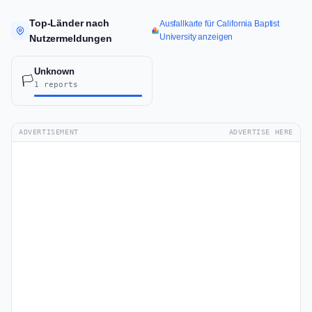
Top-Länder nach
Ausfallkarte für California Baptist
University anzeigen
Nutzermeldungen
Unknown
🏳️
1 reports
ADVERTISEMENT
ADVERTISE HERE