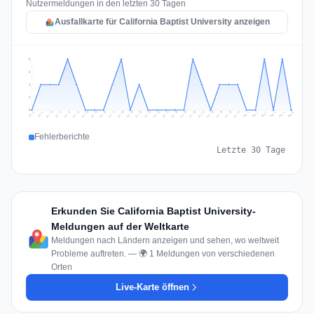
Nutzermeldungen in den letzten 30 Tagen
Ausfallkarte für California Baptist University anzeigen
2
2
1
1
0
Jul 15
Jul 18
Jul 31
Jul 21
Jul 24
Jul 11
Jul 14
Jul 27
Jul 30
Jul 17
Jul 20
Jul 23
Jul 10
Jul 13
Jul 26
Jul 29
Jul 16
Jul 19
Jul 22
Jul 12
Jul 25
Jul 28
Aug 1
Aug 4
Jul 9
Aug 3
Jul 8
Aug 6
Aug 2
Aug 5
Fehlerberichte
Letzte 30 Tage
Erkunden Sie California Baptist University-
Meldungen auf der Weltkarte
Meldungen nach Ländern anzeigen und sehen, wo weltweit
Probleme auftreten. — 🌍 1 Meldungen von verschiedenen
Orten
Live-Karte öffnen