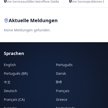
0
0
Von Serviceausfällen betroffene Städte
Von Serviceproblemen bet
Leaflet
|
© OpenStreetMap contributors
Aktuelle Meldungen
Keine Meldungen gefunden.
Sprachen
English
Português
Português (BR)
Dansk
中文
हिन्दी
Deutsch
Français
Français (CA)
Greece