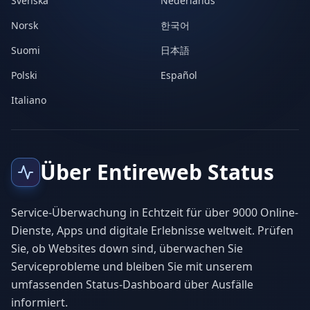
Svenska
Nederlands
Norsk
한국어
Suomi
日本語
Polski
Español
Italiano
Über Entireweb Status
Service-Überwachung in Echtzeit für über 9000 Online-
Dienste, Apps und digitale Erlebnisse weltweit. Prüfen
Sie, ob Websites down sind, überwachen Sie
Serviceprobleme und bleiben Sie mit unserem
umfassenden Status-Dashboard über Ausfälle
informiert.