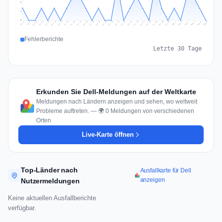
2
1
0
Jul 15
Jul 18
Jul 31
Jul 21
Jul 24
Jul 11
Jul 14
Jul 27
Jul 30
Jul 17
Jul 20
Jul 23
Jul 10
Jul 13
Jul 26
Jul 29
Jul 16
Jul 19
Jul 22
Jul 12
Jul 25
Jul 28
Aug 1
Aug 4
Jul 9
Aug 3
Jul 8
Aug 6
Aug 2
Aug 5
Fehlerberichte
Letzte 30 Tage
Erkunden Sie Dell-Meldungen auf der Weltkarte
Meldungen nach Ländern anzeigen und sehen, wo weltweit
Probleme auftreten. — 🌍 0 Meldungen von verschiedenen
Orten
Live-Karte öffnen
Top-Länder nach
Ausfallkarte für Dell
anzeigen
Nutzermeldungen
Keine aktuellen Ausfallberichte
verfügbar.