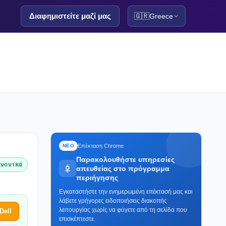
Διαφημιστείτε μαζί μας
🇬🇷
Greece
Επέκταση Chrome
ΝΕΟ
Παρακολουθήστε υπηρεσίες
ανονικά
απευθείας στο πρόγραμμα
περιήγησης
Εγκαταστήστε την ενημερωμένη επέκτασή μας και
λάβετε γρήγορες ειδοποιήσεις διακοπής
λειτουργίας χωρίς να φύγετε από τη σελίδα που
Dell
επισκέπτεστε.