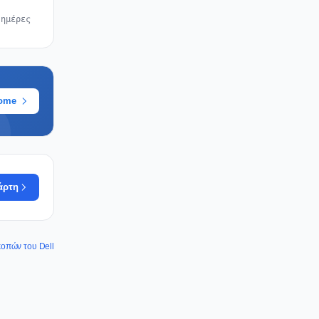
 ημέρες
rome
άρτη
κοπών του Dell