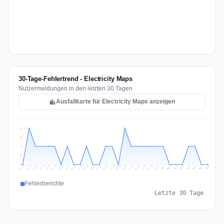
30-Tage-Fehlertrend - Electricity Maps
Nutzermeldungen in den letzten 30 Tagen
Ausfallkarte für Electricity Maps anzeigen
2
2
1
1
0
Jul 17
Jul 20
Jul 23
Jul 10
Jul 26
Jul 13
Jul 16
Jul 29
Jul 19
Jul 22
Jul 25
Jul 12
Jul 15
Jul 28
Jul 31
Jul 18
Jul 21
Jul 24
Jul 11
Jul 14
Jul 27
Jul 30
Aug 3
Aug 6
Aug 2
Aug 5
Aug 8
Aug 1
Aug 4
Aug 7
Fehlerberichte
Letzte 30 Tage