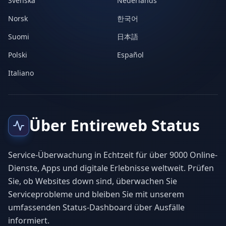
Svenska
Nederlands
Norsk
한국어
Suomi
日本語
Polski
Español
Italiano
Über Entireweb Status
Service-Überwachung in Echtzeit für über 9000 Online-
Dienste, Apps und digitale Erlebnisse weltweit. Prüfen
Sie, ob Websites down sind, überwachen Sie
Serviceprobleme und bleiben Sie mit unserem
umfassenden Status-Dashboard über Ausfälle
informiert.