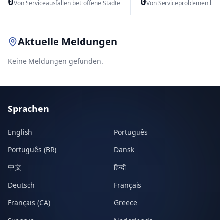
0
0
Von Serviceausfällen betroffene Städte
Von Serviceproblemen bet
Leaflet
|
© OpenStreetMap contributors
Aktuelle Meldungen
Keine Meldungen gefunden.
Sprachen
English
Português
Português (BR)
Dansk
中文
हिन्दी
Deutsch
Français
Français (CA)
Greece