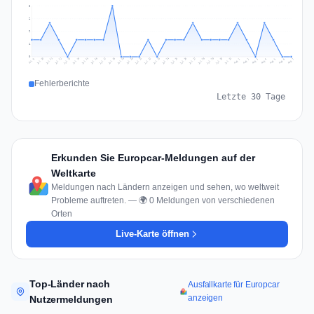
3
2
2
1
0
Jul 16
Jul 19
Jul 22
Jul 25
Jul 12
Jul 15
Jul 28
Jul 31
Jul 18
Jul 21
Jul 24
Jul 11
Jul 14
Jul 27
Jul 30
Jul 17
Jul 20
Jul 23
Jul 10
Jul 13
Jul 26
Jul 29
Aug 2
Aug 5
Aug 1
Aug 4
Jul 9
Aug 7
Aug 3
Aug 6
Fehlerberichte
Letzte 30 Tage
Erkunden Sie Europcar-Meldungen auf der
Weltkarte
Meldungen nach Ländern anzeigen und sehen, wo weltweit
Probleme auftreten. — 🌍 0 Meldungen von verschiedenen
Orten
Live-Karte öffnen
Top-Länder nach
Ausfallkarte für Europcar
anzeigen
Nutzermeldungen