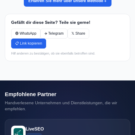
Erfahren Sie mehr über unsere Methode
Gefällt dir diese Seite? Teile sie gerne!
🟢 WhatsApp
✈️ Telegram
𝕏 Share
📋 Link kopieren
Hilf anderen zu bestätigen, ob sie ebenfalls betroffen sind.
Empfohlene Partner
Handverlesene Unternehmen und Dienstleistungen, die wir
empfehlen.
LiveSEO