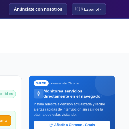
Anúnciate con nosotros
🇪🇸
Español
Extensión de Chrome
NUEVO
Monitorea servicios
do bien
directamente en el navegador
Instala nuestra extensión actualizada y recibe
alertas rápidas de interrupción sin salir de la
página que estás visitando.
lema
Añadir a Chrome - Gratis