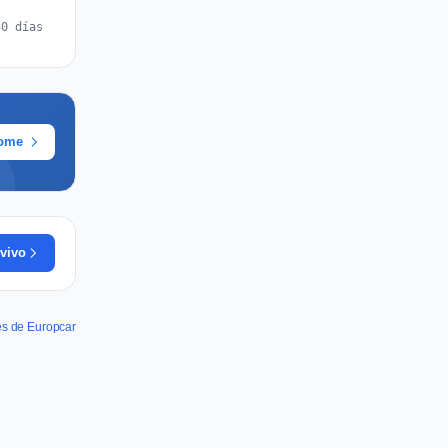
30 días
rome
vivo
es de Europcar