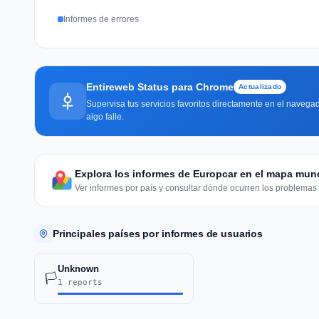
Informes de errores
Entireweb Status para Chrome
Actualizado
Supervisa tus servicios favoritos directamente en el navegad
algo falle.
Explora los informes de Europcar en el mapa mun
Ver informes por país y consultar dónde ocurren los problemas 
Principales países por informes de usuarios
Unknown
🏳️
1 reports