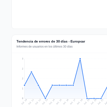
Tendencia de errores de 30 días - Europcar
Informes de usuarios en los últimos 30 días
3
2
2
1
0
Jul 19
Ju
Jul 12
Jul 15
Jul 18
Jul 21
Jul 11
Jul 14
Jul 17
Jul 20
Jul 10
Jul 13
Jul 16