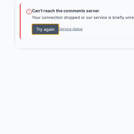
Can't reach the comments server
Your connection dropped or our service is briefly unre
Try again
Service status