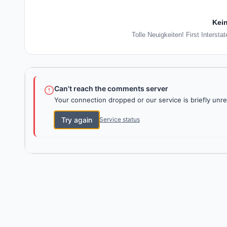
Kein
Tolle Neuigkeiten! First Interst
Can't reach the comments server
Your connection dropped or our service is briefly unre
Try again
Service status