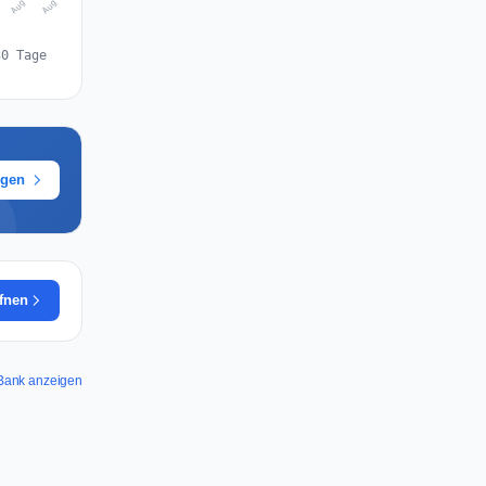
Aug 7
Aug 6
5
30 Tage
ügen
ffnen
e Bank anzeigen