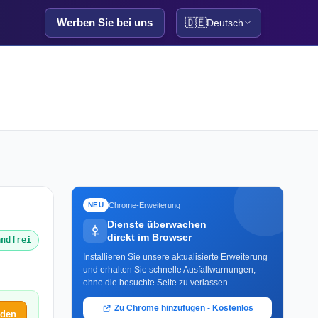
Werben Sie bei uns
🇩🇪
Deutsch
Chrome-Erweiterung
NEU
Dienste überwachen
direkt im Browser
andfrei
Installieren Sie unsere aktualisierte Erweiterung
und erhalten Sie schnelle Ausfallwarnungen,
ohne die besuchte Seite zu verlassen.
Zu Chrome hinzufügen - Kostenlos
lden