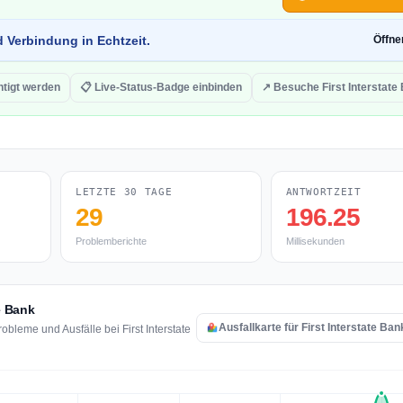
d Verbindung in Echtzeit.
Öffn
htigt werden
📋 Live-Status-Badge einbinden
↗ Besuche First Interstate
LETZTE 30 TAGE
ANTWORTZEIT
29
196.25
Problemberichte
Millisekunden
e Bank
Ausfallkarte für First Interstate Ba
bleme und Ausfälle bei First Interstate