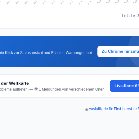
l 21
Jul 24
Jul 27
Jul 30
Jul 23
Jul 26
Jul 29
Jul 22
Jul 25
Jul 28
Jul 31
Aug 3
Aug 2
Aug 
Aug 1
Aug 4
Letzte 
Zu Chrome hinzuf
in Klick zur Statusansicht und Echtzeit-Warnungen bei
 der Weltkarte
Live-Karte ö
bleme auftreten. — 🌍 1 Meldungen von verschiedenen Orten
Ausfallkarte für First Interstat