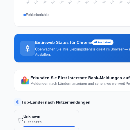
Jul 18
Ju
Jul 11
Jul 14
Jul 17
Jul 20
Jul 10
Jul 13
Jul 16
Jul 19
Jul 12
Jul 15
Jul 9
Fehlerberichte
Entireweb Status für Chrome
Aktualisiert
Überwachen Sie Ihre Lieblingsdienste direkt im Browser — e
Ausfällen.
Erkunden Sie First Interstate Bank-Meldungen auf
Meldungen nach Ländern anzeigen und sehen, wo weltweit Pro
Top-Länder nach Nutzermeldungen
Unknown
🏳️
1 reports