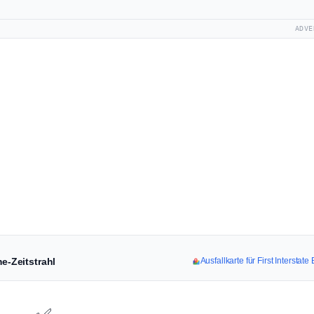
ADVE
me-Zeitstrahl
Ausfallkarte für First Interstat