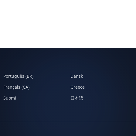
Português (BR)
Dansk
Français (CA)
Greece
Suomi
日本語