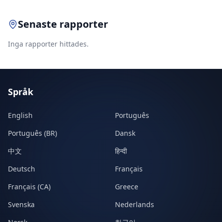
Senaste rapporter
Inga rapporter hittades.
Språk
English
Português
Português (BR)
Dansk
中文
हिन्दी
Deutsch
Français
Français (CA)
Greece
Svenska
Nederlands