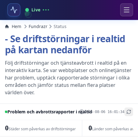
Live
Hem
Fundrazr
Status
- Se driftstörningar i realtid
på kartan nedanför
Följ driftstörningar och tjänsteavbrott i realtid på en
interaktiv karta. Se var webbplatser och onlinetjänster
har problem, upptäck rapporterade störningar i olika
områden och jämför status mellan flera platser
världen över.
Problem och avbrottsrapporter i realtid
2026-08-06 16:01:34
+
−
0
0
Städer som påverkas av driftstörningar
Länder som påverkas av dr
Leaflet
|
© OpenStreetMap contributors