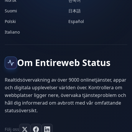
Norsk
한국어
Suomi
日本語
Polski
Español
Italiano
Om Entireweb Status
Realtidsövervakning av över 9000 onlinetjänster, appar
och digitala upplevelser världen över. Kontrollera om
webbplatser ligger nere, övervaka tjänsteproblem och
håll dig informerad om avbrott med vår omfattande
statusöversikt.
Följ oss