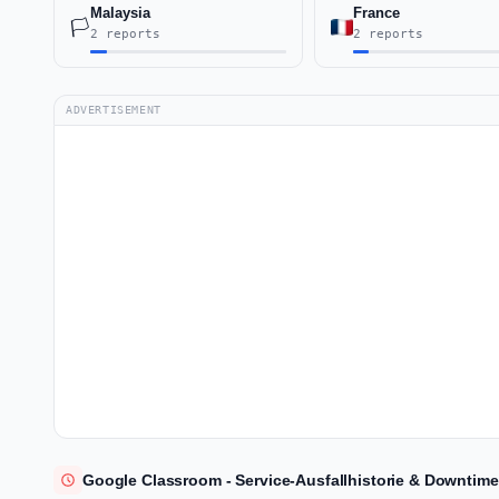
Malaysia
France
🏳️
2 reports
2 reports
ADVERTISEMENT
Google Classroom - Service-Ausfallhistorie & Downtime-