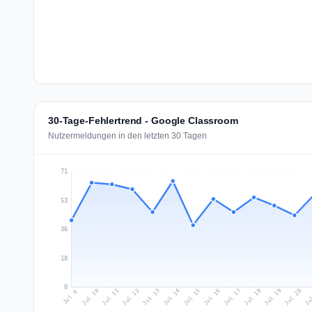
30-Tage-Fehlertrend - Google Classroom
Nutzermeldungen in den letzten 30 Tagen
71
53
36
18
0
Jul 18
Ju
Jul 11
Jul 14
Jul 17
Jul 20
Jul 10
Jul 13
Jul 16
Jul 19
Jul 12
Jul 15
Jul 9