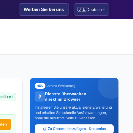
Werben Sie bei uns
🇩🇪
Deutsch
Chrome-Erweiterung
NEU
Dienste überwachen
andfrei
direkt im Browser
Installieren Sie unsere aktualisierte Erweiterung
und erhalten Sie schnelle Ausfallwarnungen,
ohne die besuchte Seite zu verlassen.
lden
Zu Chrome hinzufügen - Kostenlos