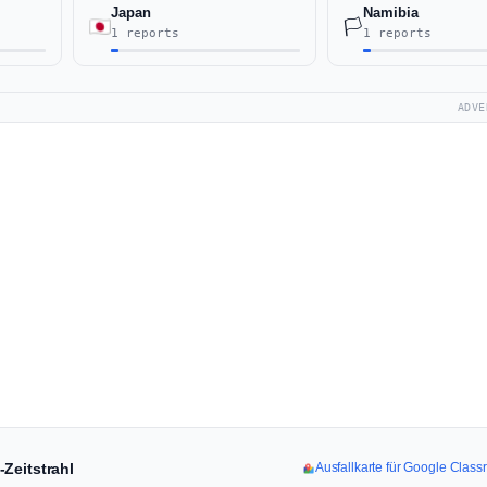
Japan
Namibia
🏳️
1 reports
1 reports
ADVE
Zeitstrahl
Ausfallkarte für Google Clas