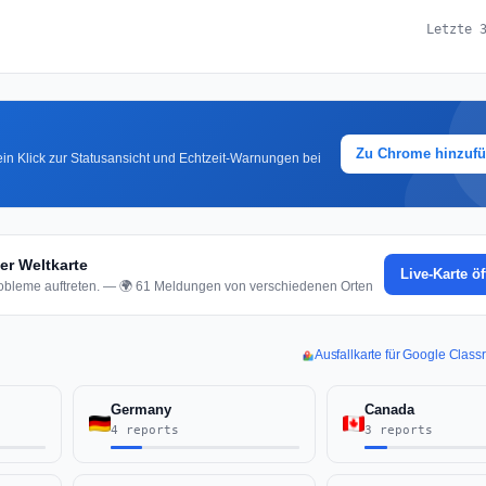
Letzte 
Zu Chrome hinzuf
in Klick zur Statusansicht und Echtzeit-Warnungen bei
r Weltkarte
Live-Karte ö
obleme auftreten. — 🌍 61 Meldungen von verschiedenen Orten
Ausfallkarte für Google Clas
Germany
Canada
4 reports
3 reports