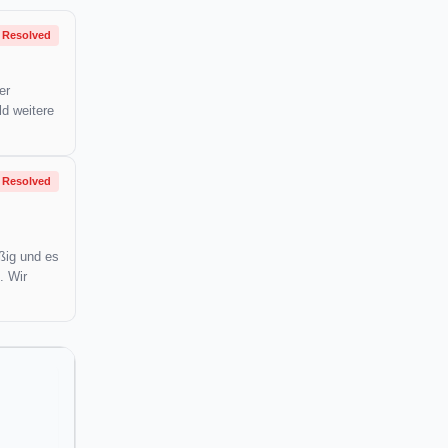
Resolved
er
ld weitere
Resolved
ßig und es
. Wir