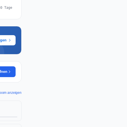
30 Tage
ügen
ffnen
sroom anzeigen