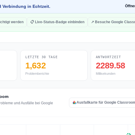
d Verbindung in Echtzeit.
Öffn
chtigt werden
📋 Live-Status-Badge einbinden
↗ Besuche Google Clas
LETZTE 30 TAGE
ANTWORTZEIT
1,632
2289.58
Problemberichte
Millisekunden
sroom
Ausfallkarte für Google Classroo
robleme und Ausfälle bei Google