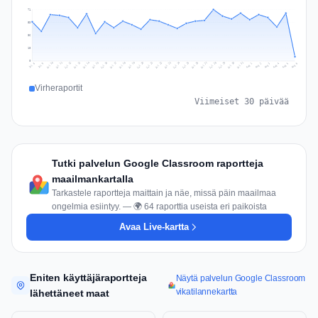
71
53
36
18
0
Jul 15
Jul 18
Jul 31
Jul 21
Jul 24
Jul 11
Jul 14
Jul 27
Jul 30
Jul 17
Jul 20
Jul 23
Jul 10
Jul 13
Jul 26
Jul 29
Jul 16
Jul 19
Jul 22
Jul 12
Jul 25
Jul 28
Aug 1
Aug 4
Jul 9
Aug 3
Jul 8
Aug 6
Aug 2
Aug 5
Virheraportit
Viimeiset 30 päivää
Tutki palvelun Google Classroom raportteja
maailmankartalla
Tarkastele raportteja maittain ja näe, missä päin maailmaa
ongelmia esiintyy. — 🌍 64 raporttia useista eri paikoista
Avaa Live-kartta
Eniten käyttäjäraportteja
Näytä palvelun Google Classroom
vikatilannekartta
lähettäneet maat