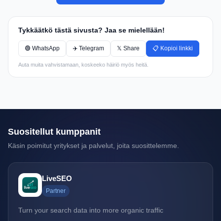
Tykkäätkö tästä sivusta? Jaa se mielellään!
🟢 WhatsApp
✈️ Telegram
𝕏 Share
📋 Kopioi linkki
Auta muita vahvistamaan, koskeeko häiriö myös heitä.
Suositellut kumppanit
Käsin poimitut yritykset ja palvelut, joita suosittelemme.
LiveSEO
Partner
Turn your search data into more organic traffic