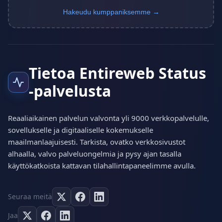
Hakeudu kumppaniksemme →
Tietoa Entireweb Status
-palvelusta
Reaaliaikainen palvelun valvonta yli 9000 verkkopalvelulle,
sovellukselle ja digitaaliselle kokemukselle
maailmanlaajuisesti. Tarkista, ovatko verkkosivustot
alhaalla, valvo palveluongelmia ja pysy ajan tasalla
käyttökatkoista kattavan tilahallintapaneelimme avulla.
Seuraa meitä
Jaa