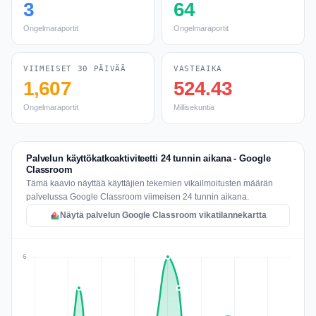
3
64
Ongelmaraportit
Ongelmaraportit
VIIMEISET 30 PÄIVÄÄ
VASTEAIKA
1,607
524.43
Ongelmaraportit
Millisekuntia
Palvelun käyttökatkoaktiviteetti 24 tunnin aikana - Google
Classroom
Tämä kaavio näyttää käyttäjien tekemien vikailmoitusten määrän
palvelussa Google Classroom viimeisen 24 tunnin aikana.
Näytä palvelun Google Classroom vikatilannekartta