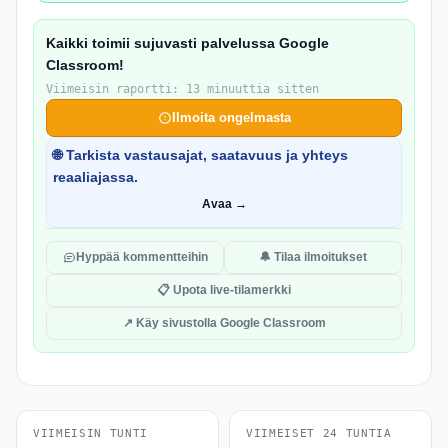
Kaikki toimii sujuvasti palvelussa Google
Classroom!
Viimeisin raportti: 13 minuuttia sitten
Ilmoita ongelmasta
🌐 Tarkista vastausajat, saatavuus ja yhteys
reaaliajassa.
Avaa →
Hyppää kommentteihin
🔔 Tilaa ilmoitukset
📋 Upota live-tilamerkki
↗ Käy sivustolla Google Classroom
VIIMEISIN TUNTI
VIIMEISET 24 TUNTIA