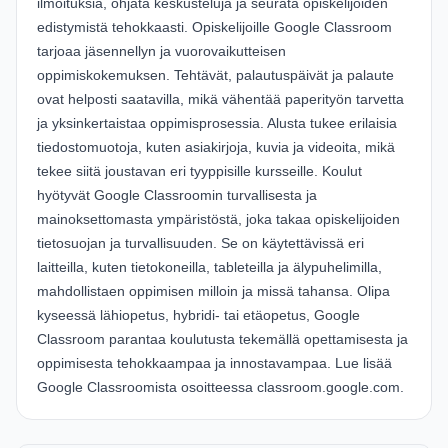
ilmoituksia, ohjata keskusteluja ja seurata opiskelijoiden
edistymistä tehokkaasti. Opiskelijoille Google Classroom
tarjoaa jäsennellyn ja vuorovaikutteisen
oppimiskokemuksen. Tehtävät, palautuspäivät ja palaute
ovat helposti saatavilla, mikä vähentää paperityön tarvetta
ja yksinkertaistaa oppimisprosessia. Alusta tukee erilaisia
tiedostomuotoja, kuten asiakirjoja, kuvia ja videoita, mikä
tekee siitä joustavan eri tyyppisille kursseille. Koulut
hyötyvät Google Classroomin turvallisesta ja
mainoksettomasta ympäristöstä, joka takaa opiskelijoiden
tietosuojan ja turvallisuuden. Se on käytettävissä eri
laitteilla, kuten tietokoneilla, tableteilla ja älypuhelimilla,
mahdollistaen oppimisen milloin ja missä tahansa. Olipa
kyseessä lähiopetus, hybridi- tai etäopetus, Google
Classroom parantaa koulutusta tekemällä opettamisesta ja
oppimisesta tehokkaampaa ja innostavampaa. Lue lisää
Google Classroomista osoitteessa
classroom.google.com
.