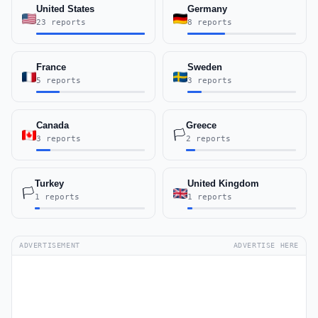
United States
Germany
23 reports
8 reports
France
Sweden
5 reports
3 reports
Canada
Greece
🏳️
3 reports
2 reports
Turkey
United Kingdom
🏳️
1 reports
1 reports
ADVERTISEMENT
ADVERTISE HERE