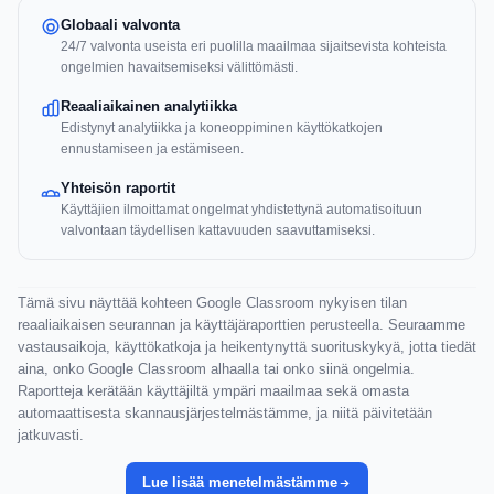
Globaali valvonta
24/7 valvonta useista eri puolilla maailmaa sijaitsevista kohteista
ongelmien havaitsemiseksi välittömästi.
Reaaliaikainen analytiikka
Edistynyt analytiikka ja koneoppiminen käyttökatkojen
ennustamiseen ja estämiseen.
Yhteisön raportit
Käyttäjien ilmoittamat ongelmat yhdistettynä automatisoituun
valvontaan täydellisen kattavuuden saavuttamiseksi.
Tämä sivu näyttää kohteen Google Classroom nykyisen tilan
reaaliaikaisen seurannan ja käyttäjäraporttien perusteella. Seuraamme
vastausaikoja, käyttökatkoja ja heikentynyttä suorituskykyä, jotta tiedät
aina, onko Google Classroom alhaalla tai onko siinä ongelmia.
Raportteja kerätään käyttäjiltä ympäri maailmaa sekä omasta
automaattisesta skannausjärjestelmästämme, ja niitä päivitetään
jatkuvasti.
Lue lisää menetelmästämme