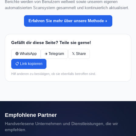
Berichte werden von Benutzern weltweit sowie unserem eigenen
automatisierten Scansystem gesammelt und kontinuierlich aktualisiert.
Erfahren Sie mehr über unsere Methode
Gefällt dir diese Seite? Teile sie gerne!
🟢 WhatsApp
✈️ Telegram
𝕏 Share
📋 Link kopieren
Hilf anderen zu bestätigen, ob sie ebenfalls betroffen sind.
Empfohlene Partner
Handverlesene Unternehmen und Dienstleistungen, die wir
empfehlen.