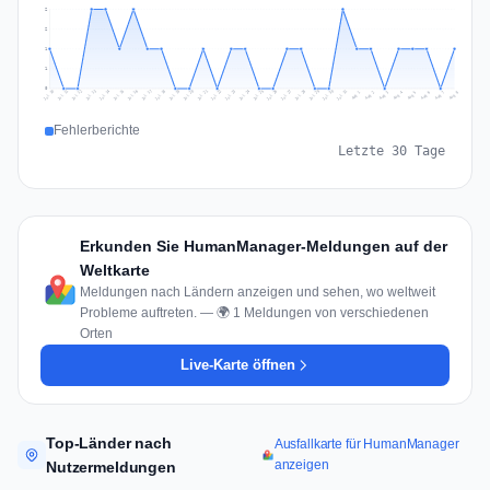
2
2
1
1
0
Jul 17
Jul 20
Jul 23
Jul 10
Jul 26
Jul 13
Jul 16
Jul 29
Jul 19
Jul 22
Jul 25
Jul 12
Jul 15
Jul 28
Jul 31
Jul 18
Jul 21
Jul 24
Jul 11
Jul 14
Jul 27
Jul 30
Aug 3
Aug 6
Aug 2
Aug 5
Aug 8
Aug 1
Aug 4
Aug 7
Fehlerberichte
Letzte 30 Tage
Erkunden Sie HumanManager-Meldungen auf der
Weltkarte
Meldungen nach Ländern anzeigen und sehen, wo weltweit
Probleme auftreten. — 🌍 1 Meldungen von verschiedenen
Orten
Live-Karte öffnen
Top-Länder nach
Ausfallkarte für HumanManager
anzeigen
Nutzermeldungen