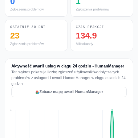
0
1
Zgłoszenia problemów
Zgłoszenia problemów
OSTATNIE 30 DNI
CZAS REAKCJI
23
134.9
Zgłoszenia problemów
Milisekundy
Aktywność awarii usług w ciągu 24 godzin - HumanManager
Ten wykres pokazuje liczbę zgłoszeń użytkowników dotyczących
problemów z usługami i awarii HumanManager w ciągu ostatnich 24
godzin.
Zobacz mapę awarii HumanManager