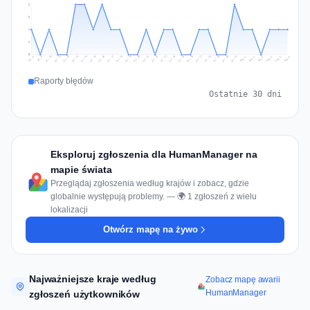
2
2
1
1
0
Jul 15
Jul 18
Jul 31
Jul 21
Jul 24
Jul 11
Jul 14
Jul 27
Jul 30
Jul 17
Jul 20
Jul 23
Jul 10
Jul 13
Jul 26
Jul 29
Jul 16
Jul 19
Jul 22
Jul 12
Jul 25
Jul 28
Aug 1
Aug 4
Jul 9
Aug 3
Jul 8
Aug 6
Aug 2
Aug 5
Raporty błędów
Ostatnie 30 dni
Eksploruj zgłoszenia dla HumanManager na
mapie świata
Przeglądaj zgłoszenia według krajów i zobacz, gdzie
globalnie występują problemy. — 🌍 1 zgłoszeń z wielu
lokalizacji
Otwórz mapę na żywo
Najważniejsze kraje według
Zobacz mapę awarii
HumanManager
zgłoszeń użytkowników