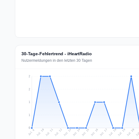
30-Tage-Fehlertrend - iHeartRadio
Nutzermeldungen in den letzten 30 Tagen
2
2
1
1
0
Jul 18
Ju
Jul 11
Jul 14
Jul 17
Jul 20
Jul 10
Jul 13
Jul 16
Jul 19
Jul 12
Jul 15
Jul 9