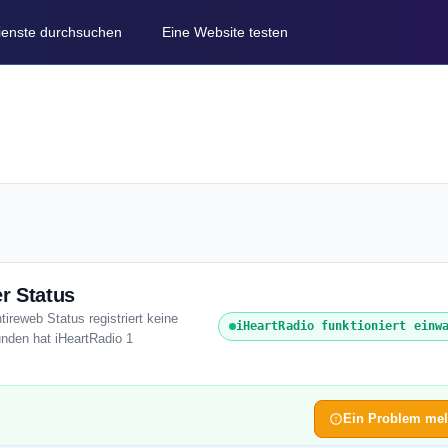
Dienste durchsuchen
Eine Website testen
r Status
tireweb Status registriert keine
iHeartRadio funktioniert einw
unden hat iHeartRadio 1
Ein Problem me