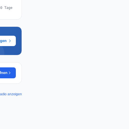
30 Tage
ügen
ffnen
tRadio anzeigen