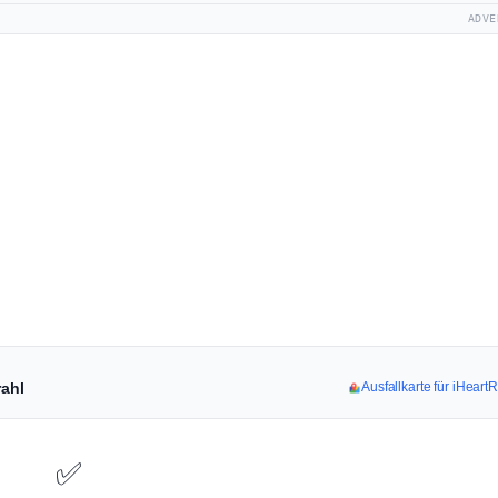
ADVE
rahl
Ausfallkarte für iHear
✅