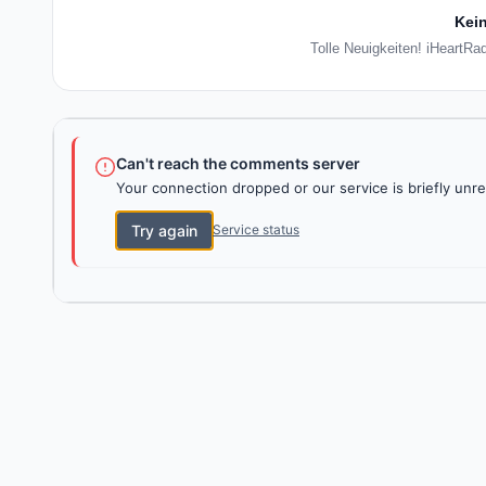
Kein
Tolle Neuigkeiten! iHeartRa
Can't reach the comments server
Your connection dropped or our service is briefly unre
Try again
Service status