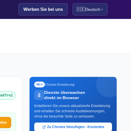
Werben Sie bei uns
🇩🇪
Deutsch
Chrome-Erweiterung
NEU
Dienste überwachen
andfrei
direkt im Browser
Installieren Sie unsere aktualisierte Erweiterung
und erhalten Sie schnelle Ausfallwarnungen,
ohne die besuchte Seite zu verlassen.
lden
Zu Chrome hinzufügen - Kostenlos