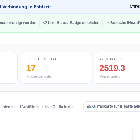
d Verbindung in Echtzeit.
Öffn
enachrichtigt werden
📋 Live-Status-Badge einbinden
↗ Besuche iHeart
LETZTE 30 TAGE
ANTWORTZEIT
17
2519.3
Problemberichte
Millisekunden
Ausfallkarte für iHeartRad
obleme und Ausfälle bei iHeartRadio in den