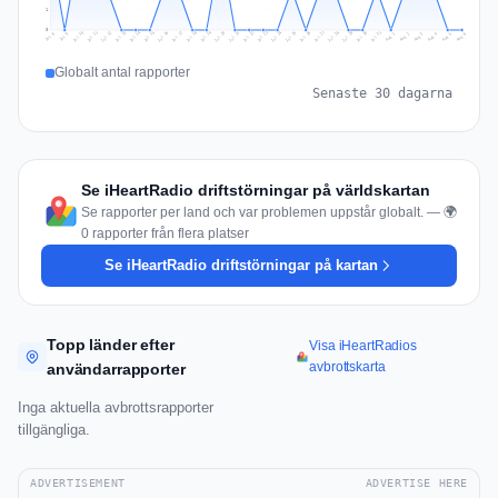
1
0
Jul 15
Jul 18
Jul 31
Jul 21
Jul 24
Jul 11
Jul 14
Jul 27
Jul 30
Jul 17
Jul 20
Jul 23
Jul 10
Jul 13
Jul 26
Jul 29
Jul 16
Jul 19
Jul 22
Jul 12
Jul 25
Jul 28
Aug 1
Aug 4
Jul 9
Aug 3
Jul 8
Aug 6
Aug 2
Aug 5
Globalt antal rapporter
Senaste 30 dagarna
Se iHeartRadio driftstörningar på världskartan
Se rapporter per land och var problemen uppstår globalt. — 🌍
0 rapporter från flera platser
Se iHeartRadio driftstörningar på kartan
Topp länder efter
Visa iHeartRadios
avbrottskarta
användarrapporter
Inga aktuella avbrottsrapporter
tillgängliga.
ADVERTISEMENT
ADVERTISE HERE