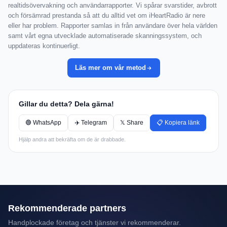
realtidsövervakning och användarrapporter. Vi spårar svarstider, avbrott
och försämrad prestanda så att du alltid vet om iHeartRadio är nere
eller har problem. Rapporter samlas in från användare över hela världen
samt vårt egna utvecklade automatiserade skanningssystem, och
uppdateras kontinuerligt.
Läs mer om vår metod
Gillar du detta? Dela gärna!
🟢 WhatsApp
✈️ Telegram
𝕏 Share
📋 Kopiera länk
Hjälp andra att bekräfta om de är drabbade.
Rekommenderade partners
Handplockade företag och tjänster vi rekommenderar.