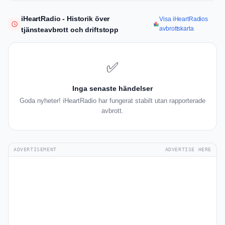
iHeartRadio - Historik över
Visa iHeartRadios
avbrottskarta
tjänsteavbrott och driftstopp
✅
Inga senaste händelser
Goda nyheter! iHeartRadio har fungerat stabilt utan rapporterade
avbrott.
ADVERTISEMENT
ADVERTISE HERE